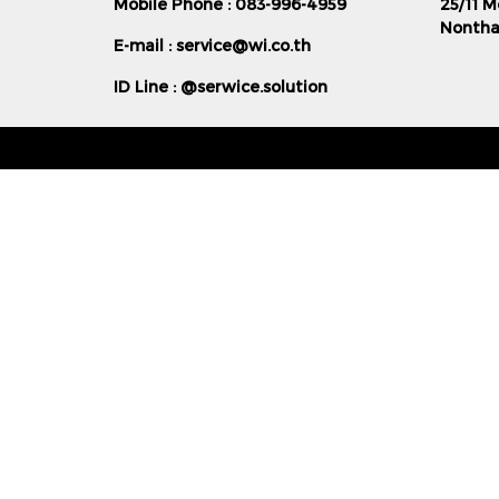
Mobile Phone : 083-996-4959
25/11 M
Nonthab
E-mail :
service@wi.co.th
ID Line : @serwice.solution
t