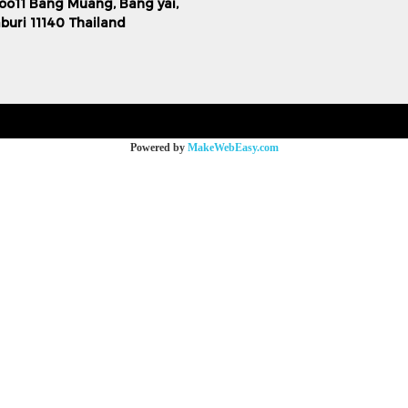
oo11 Bang Muang, Bang yai,
uri 11140 Thailand
Powered by
MakeWebEasy.com