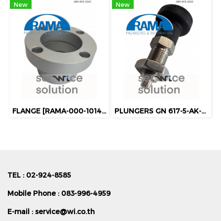
New
New
FLANGE [RAMA-000-1014P051]
PLUNGERS GN 617-5-AK-NI [RAMA-750-04-144]
TEL : 02-924-8585
Mobile Phone : 083-996-4959
E-mail :
service@wi.co.th