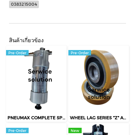
0383215004
สินค้าเกี่ยวข้อง
Pre-Order
Pre-Order
PNEUMAX COMPLETE SPRING CLAMP (5420310134)
WHEEL LAG SERIES "Z" ART.7004 S.C.(100x30)
Pre-Order
New