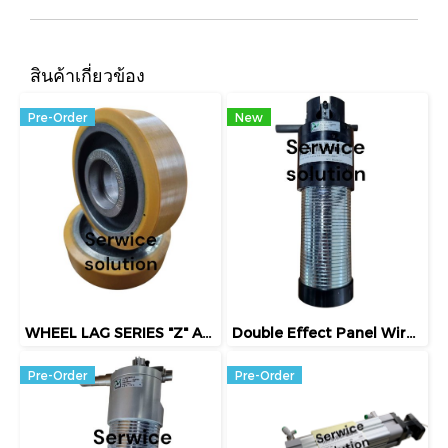
สินค้าเกี่ยวข้อง
Pre-Order
New
WHEEL LAG SERIES "Z" ART.7004 S.C.(100x30)
Double Effect Panel Wire Spring Gripper (5420310074)
Pre-Order
Pre-Order