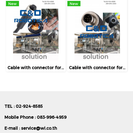
New
New
Cable with connector for emitter [C&D-CD10]
Cable with connector for receiver [C&D-CD810]
TEL : 02-924-8585
Mobile Phone : 083-996-4959
E-mail :
service@wi.co.th