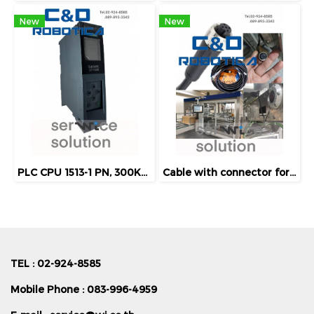
New
New
PLC CPU 1513-1 PN, 300KB PROG., 1,5MB DATA [C&D-CWI100009]
Cable with connector for emitter [C&D-CD10]
TEL : 02-924-8585
Mobile Phone : 083-996-4959