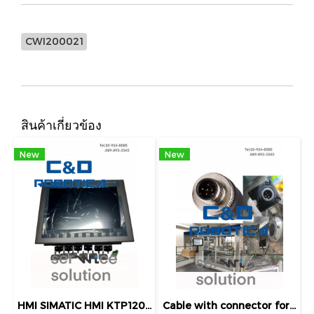
CWI200021
สินค้าเกี่ยวข้อง
New
New
HMI SIMATIC HMI KTP1200 BASIC [C&D-CWI100008]
Cable with connector for receiver [C&D-CD810]